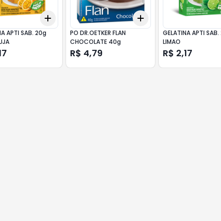
Add
Add
10
+
3
+
5
+
10
+
3
+
5
+
10
A APTI SAB. 20g
PO DR.OETKER FLAN
GELATINA APTI SAB.
UJA
CHOCOLATE 40g
LIMAO
17
R$ 4,79
R$ 2,17