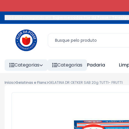
Você está navegando em:
Supermercados Flor da Posse - Teresópo
Categorias
Categorias
Padaria
Lim
Início
Gelatinas e Flans
GELATINA DR OETKER SAB 20g TUTTI- FRUTTI