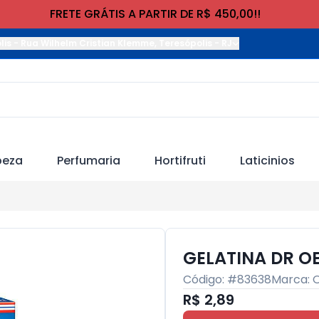
FRETE GRÁTIS A PARTIR DE R$ 450,00!!
lis
-
Rua Wilhelm Cristian Klemme
,
Teresópolis
-
RJ
peza
Perfumaria
Hortifruti
Laticinios
GELATINA DR OE
Código: #
83638
Marca:
R$ 2,89