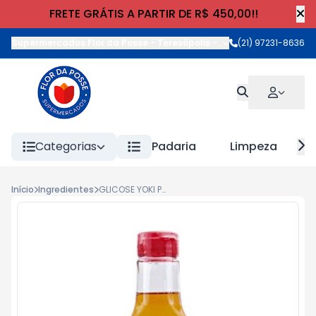
FRETE GRÁTIS A PARTIR DE R$ 450,00!!
Supermercados Flor da Posse - Teresópolis
-
Rua Wilhelm Cristia
(21) 97231-8636
Categorias
Padaria
Limpeza
Início
Ingredientes
GLICOSE YOKI PET 350g