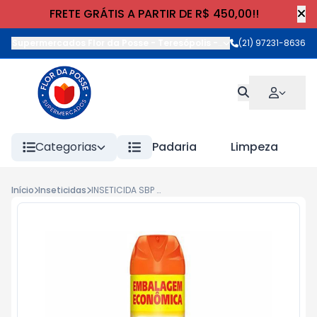
FRETE GRÁTIS A PARTIR DE R$ 450,00!!
Supermercados Flor da Posse - Teresópolis
-
Rua Wilhelm Cristia
(21) 97231-8636
Categorias
Padaria
Limpeza
Início
Inseticidas
INSETICIDA SBP MULTINSETICIDA EMB.ECONOMICA 380ml CITRONELA