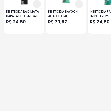
Add
Add
+
3
+
5
+
10
+
3
+
5
+
10
INSETICIDA RAID MATA
INSETICIDA BAYGON
INSETICIDA RA
BARATAS E FORMIGAS
ACAO TOTAL
LM PG 420ml
LM PG 420ml
EUCALIPTO OFERTA
EUCALIPTO
R$ 24,50
R$ 20,97
R$ 24,50
360ml