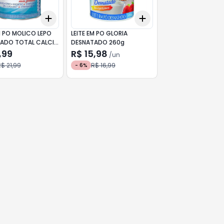
Add
Add
10
+
3
+
5
+
10
+
3
+
5
+
10
M PO MOLICO LEPO
LEITE EM PO GLORIA
ADO TOTAL CALCIO
DESNATADO 260g
,99
R$ 15,98
/
un
$ 21,99
R$ 16,99
-
6
%