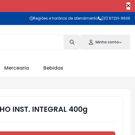
Regiões e horários de atendimento
(21) 97231-8636
Minha conta
Mercearia
Bebidas
NHO INST. INTEGRAL 400g