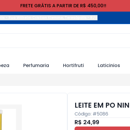
FRETE GRÁTIS A PARTIR DE R$ 450,00!!
lis
-
Rua Wilhelm Cristian Klemme
,
Teresópolis
-
RJ
peza
Perfumaria
Hortifruti
Laticinios
LEITE EM PO NI
Código: #
5086
R$ 24,99