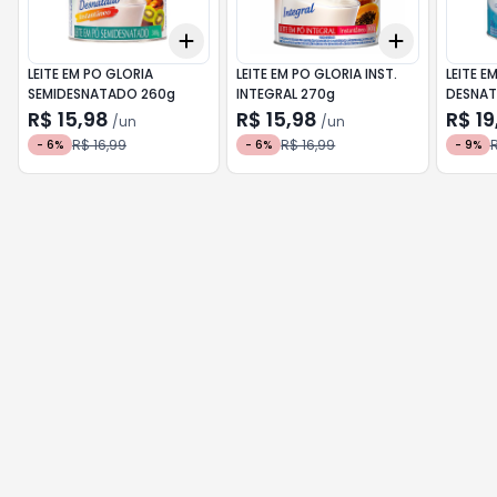
Add
Add
+
3
+
5
+
10
+
3
+
5
+
LEITE EM PO GLORIA
LEITE EM PO GLORIA INST.
LEITE E
SEMIDESNATADO 260g
INTEGRAL 270g
DESNAT
280g
R$ 15,98
R$ 15,98
R$ 19
/
un
/
un
R$ 16,99
R$ 16,99
R
-
6
%
-
6
%
-
9
%