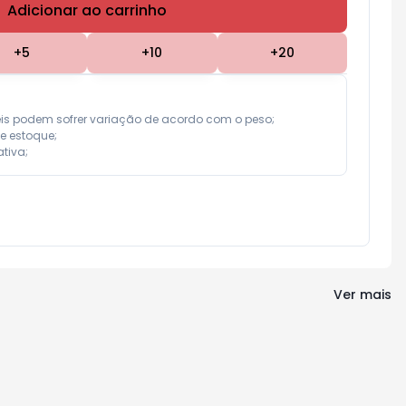
Adicionar ao carrinho
Subtotal:
R$ 0,00
+
5
+
10
+
20
eis podem sofrer variação de acordo com o peso;

e estoque;

tiva;
Ver mais