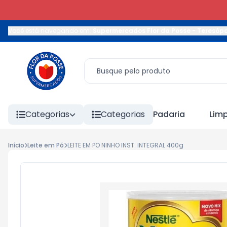
Você está navegando em:
Supermercados Flor da Posse - Teresópo
Categorias
Categorias
Padaria
Lim
Início
Leite em Pó
LEITE EM PO NINHO INST. INTEGRAL 400g