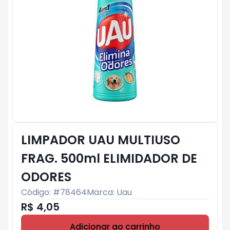
LIMPADOR UAU MULTIUSO
FRAG. 500ml ELIMIDADOR DE
ODORES
Código: #
78464
Marca:
Uau
R$ 4,05
Adicionar ao carrinho
Subtotal:
R$ 0