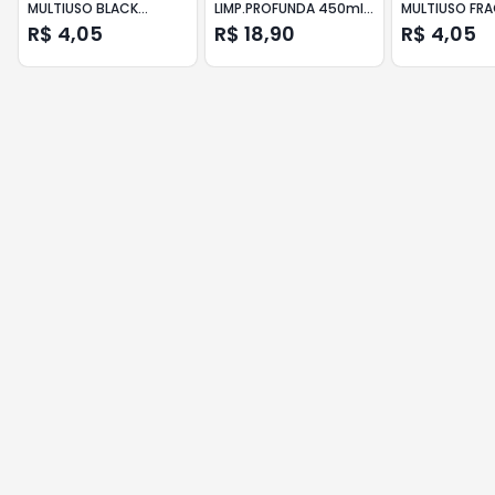
MULTIUSO BLACK
LIMP.PROFUNDA 450ml
MULTIUSO FRA
R.SEDUCAO 500ml
BRANCO
LAVANDA
R$ 4,05
R$ 18,90
R$ 4,05