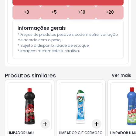
+
3
+
5
+
10
+
20
Informações gerais
* Preços de produtos pesáveis podem sofrer variação 
de acordo com o peso;

* Sujeito à disponibilidade de estoque;

* Imagem meramente ilustrativa;
Produtos similares
Ver mais
Add
Add
+
3
+
5
+
10
+
3
+
5
+
10
LIMPADOR UAU
LIMPADOR CIF CREMOSO
LIMPADOR UA