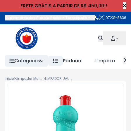
FRETE GRÁTIS A PARTIR DE R$ 450,00!!
Supermercados Flor da Posse - Teresópolis
-
Rua Wilhelm Cristia
(21) 97231-8636
Categorias
Padaria
Limpeza
Início
Limpador Multiuso
LIMPADOR UAU MULTIUSO FRAG. 500ml ELIMIDADOR DE ODORES