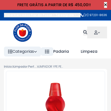
FRETE GRÁTIS A PARTIR DE R$ 450,00!!
Supermercados Flor da Posse - Teresópolis
-
Rua Wilhelm Cristia
(21) 97231-8636
Categorias
Padaria
Limpeza
Início
Limpador Perfumado
LIMPADOR YPE PERF. PREMIUM FRAG 500ml AMOR DE VERAO