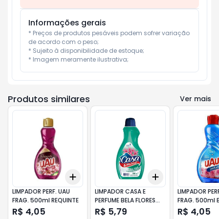
Informações gerais
* Preços de produtos pesáveis podem sofrer variação 
de acordo com o peso;

* Sujeito à disponibilidade de estoque;

* Imagem meramente ilustrativa;
Produtos similares
Ver mais
Add
Add
+
3
+
5
+
10
+
3
+
5
+
10
LIMPADOR PERF. UAU
LIMPADOR CASA E
LIMPADOR PERF
FRAG. 500ml REQUINTE
PERFUME BELA FLORES
FRAG. 500ml B
12X | CASA E PERFUME
FRESCOR
R$ 4,05
R$ 5,79
R$ 4,05
BELA FLORE