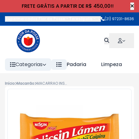
FRETE GRÁTIS A PARTIR DE R$ 450,00!!
Supermercados Flor da Posse - Teresópolis
-
Rua Wilhelm Cristia
(21) 97231-8636
Categorias
Padaria
Limpeza
Início
Macarrão
MACARRAO INSTANTANEO NISSIN 85g CAIPIRA