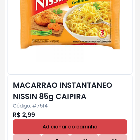
MACARRAO INSTANTANEO
NISSIN 85g CAIPIRA
Código: #
7514
R$ 2,99
Adicionar ao carrinho
Subtotal:
R$ 0