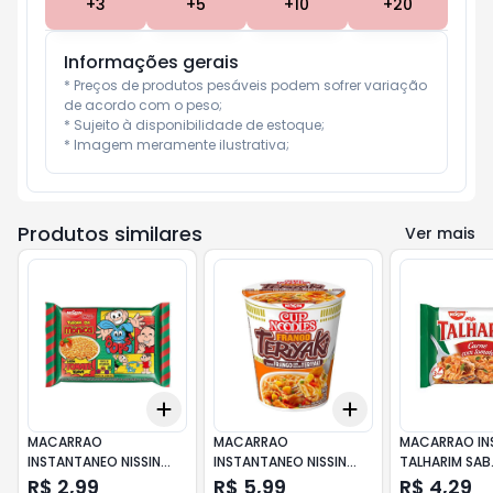
+
3
+
5
+
10
+
20
Informações gerais
* Preços de produtos pesáveis podem sofrer variação 
de acordo com o peso;

* Sujeito à disponibilidade de estoque;

* Imagem meramente ilustrativa;
Produtos similares
Ver mais
Add
Add
+
3
+
5
+
10
+
3
+
5
+
10
MACARRAO
MACARRAO
MACARRAO INS
INSTANTANEO NISSIN
INSTANTANEO NISSIN
TALHARIM SAB
85g TOMATE SUAVE
CUP NOODLES 69g
CARNE TOMAT
R$ 2,99
R$ 5,99
R$ 4,29