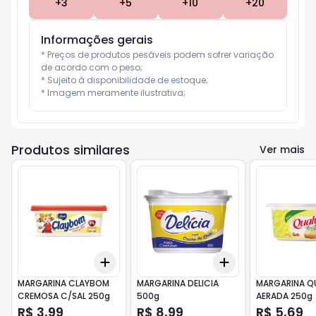
+
3
+
5
+
10
+
20
Informações gerais
* Preços de produtos pesáveis podem sofrer variação 
de acordo com o peso;

* Sujeito à disponibilidade de estoque;

* Imagem meramente ilustrativa;
Produtos similares
Ver mais
Add
Add
+
3
+
5
+
10
+
3
+
5
+
10
MARGARINA CLAYBOM
MARGARINA DELICIA
MARGARINA Q
CREMOSA C/SAL 250g
500g
AERADA 250g
R$ 3,99
R$ 8,99
R$ 5,69