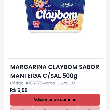
MARGARINA CLAYBOM SABOR
MANTEIGA C/SAL 500g
Código: #
108070
Marca:
CLAYBOM
R$ 6,99
Adicionar ao carrinho
Subtotal:
R$ 0