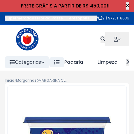
FRETE GRÁTIS A PARTIR DE R$ 450,00!!
Supermercados Flor da Posse - Teresópolis
-
Rua Wilhelm Cristia
(21) 97231-8636
Categorias
Padaria
Limpeza
Início
Margarinas
MARGARINA CLAYBOM SABOR MANTEIGA C/SAL 500g