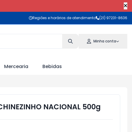
Regiões e horários de atendimento
(21) 97231-8636
Minha conta
Mercearia
Bebidas
CHINEZINHO NACIONAL 500g