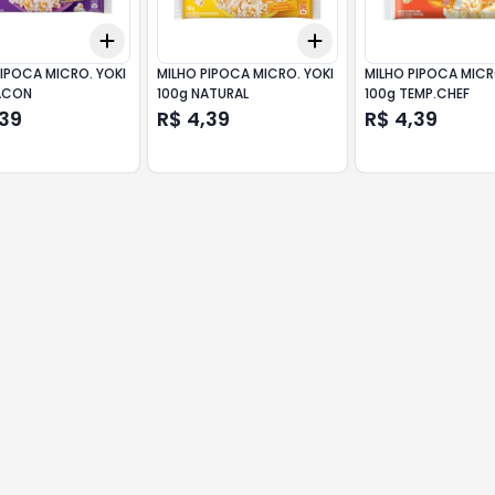
Add
Add
10
+
3
+
5
+
10
+
3
+
5
+
10
PIPOCA MICRO. YOKI
MILHO PIPOCA MICRO. YOKI
MILHO PIPOCA MICR
ACON
100g NATURAL
100g TEMP.CHEF
,39
R$ 4,39
R$ 4,39