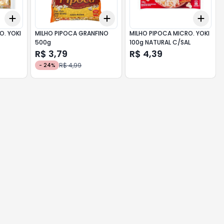
Add
Add
Add
+
3
+
5
+
10
+
3
+
5
+
10
+
3
O. YOKI
MILHO PIPOCA GRANFINO
MILHO PIPOCA MICRO. YOKI
500g
100g NATURAL C/SAL
R$ 3,79
R$ 4,39
R$ 4,99
-
24
%