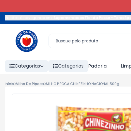
Você está navegando em:
Supermercados Flor da Posse - Teresópo
Categorias
Categorias
Padaria
Lim
Início
Milho De Pipoca
MILHO PIPOCA CHINEZINHO NACIONAL 500g