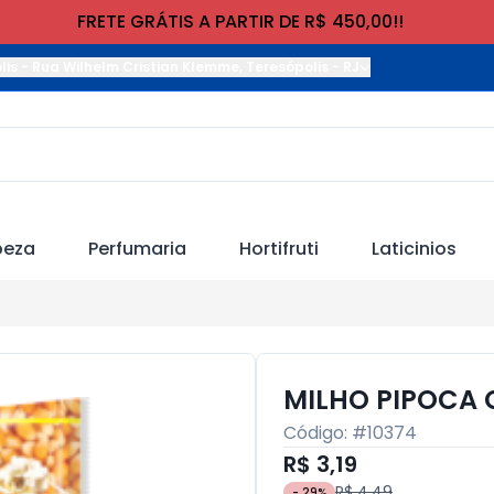
FRETE GRÁTIS A PARTIR DE R$ 450,00!!
lis
-
Rua Wilhelm Cristian Klemme
,
Teresópolis
-
RJ
peza
Perfumaria
Hortifruti
Laticinios
MILHO PIPOCA 
Código: #
10374
R$ 3,19
R$ 4,49
-
29
%