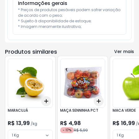
Informações gerais
* Preços de produtos pesáveis podem sofrer variação 
de acordo com o peso;

* Sujeito à disponibilidade de estoque;

* Imagem meramente ilustrativa;
Produtos similares
Ver mais
Add
Add
+
3
kg
+
5
kg
+
3
+
5
+
10
MARACUJÁ
MAÇA SENNINHA PCT
MACA VERDE
R$ 13,99
R$ 4,98
R$ 16,99
/
kg
/
R$ 5,99
-
17
%
1 Kg
1 Kg