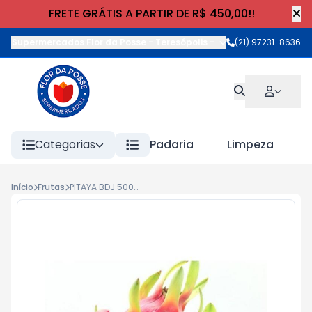
FRETE GRÁTIS A PARTIR DE R$ 450,00!!
Supermercados Flor da Posse - Teresópolis
-
Rua Wilhelm Cristia
(21) 97231-8636
Categorias
Padaria
Limpeza
Início
Frutas
PITAYA BDJ 500g