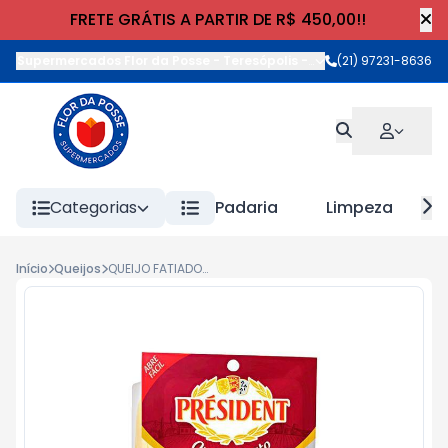
FRETE GRÁTIS A PARTIR DE R$ 450,00!!
Supermercados Flor da Posse - Teresópolis
-
Rua Wilhelm Cristia
(21) 97231-8636
Categorias
Padaria
Limpeza
Início
Queijos
QUEIJO FATIADO PRATO PRESIDENT 150g