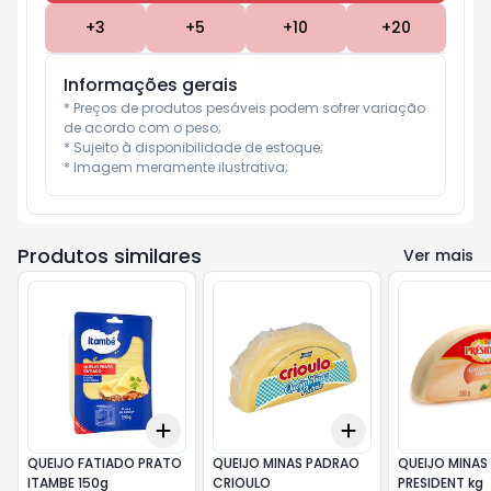
+
3
+
5
+
10
+
20
Informações gerais
* Preços de produtos pesáveis podem sofrer variação 
de acordo com o peso;

* Sujeito à disponibilidade de estoque;

* Imagem meramente ilustrativa;
Produtos similares
Ver mais
Add
Add
+
3
+
5
+
10
+
3
kg
+
5
kg
QUEIJO FATIADO PRATO
QUEIJO MINAS PADRAO
QUEIJO MINAS
ITAMBE 150g
CRIOULO
PRESIDENT kg