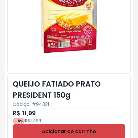
QUEIJO FATIADO PRATO
PRESIDENT 150g
Código: #
94321
R$ 11,99
R$ 12,99
-
8
%
Adicionar ao carrinho
Subtotal:
R$ 0