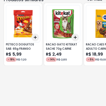
Add
Add
+
3
+
5
+
10
+
3
+
5
+
10
PETISCO DOGUITOS
RACAO GATO KITEKAT
RACAO CAES P
SAB. 65g FRANGO
SACHE 70g CARNE
ADULTO CARNE
VEGETAIS 900
R$ 5,99
R$ 2,49
R$ 18,99
R$ 7,29
R$ 2,89
R$ 19,9
-
18
%
-
14
%
-
5
%