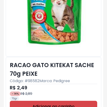
RACAO GATO KITEKAT SACHE
70g PEIXE
Código: #
98582
Marca:
Pedigree
R$ 2,49
R$ 2,89
-
14
%
70gr
Adicionar ao carrinho
Subtotal:
R$ 0