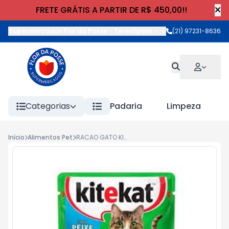
FRETE GRÁTIS A PARTIR DE R$ 450,00!!
Supermercados Flor da Posse - Teresópolis
-
Rua Wilhelm Cristia
(21) 97231-8636
Categorias
Padaria
Limpeza
Início
Alimentos Pet
RACAO GATO KITEKAT SACHE 70g PEIXE