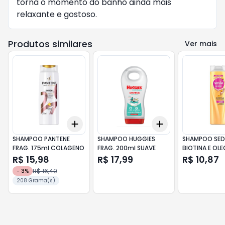
torna o momento do banho ainda mais
relaxante e gostoso.
Produtos similares
Ver mais
Add
Add
+
3
+
5
+
10
+
3
+
5
+
10
SHAMPOO PANTENE
SHAMPOO HUGGIES
SHAMPOO SED
FRAG. 175ml COLAGENO
FRAG. 200ml SUAVE
BIOTINA E OLEO DE
RICINO
R$ 15,98
R$ 17,99
R$ 10,87
R$ 16,49
-
3
%
208 Grama(s)