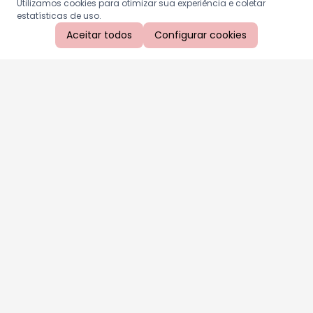
Utilizamos cookies para otimizar sua experiência e coletar
estatísticas de uso.
Aceitar todos
Configurar cookies
Aproveite as nossas promoções!
Cadastre seu e-mail e receba ofertas exclusivas.