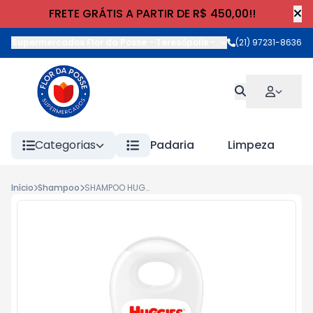
FRETE GRÁTIS A PARTIR DE R$ 450,00!!
Supermercados Flor da Posse - Teresópolis
-
Rua Wilhelm Cristia
(21) 97231-8636
Categorias
Padaria
Limpeza
Início
Shampoo
SHAMPOO HUGGIES FRAG. 200ml CAMOMILA