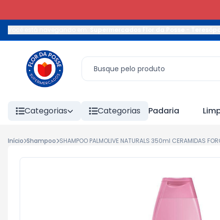
Você está navegando em:
Supermercados Flor da Posse - Teresópo
Categorias
Categorias
Padaria
Lim
Início
Shampoo
SHAMPOO PALMOLIVE NATURALS 350ml CERAMIDAS FORC