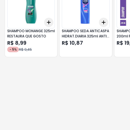
Add
Add
+
3
+
5
+
10
+
3
+
5
+
SHAMPOO MONANGE 325ml
SHAMPOO SEDA ANTICASPA
SHAMPO
RESTAURA QUE GOSTO
HIDRAT.DIARIA 325ml ANTI
200ml F
CASPA
R$ 8,99
R$ 10,87
R$ 19
R$ 9,45
-
5
%