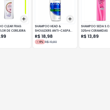
Add
Add
10
+
3
+
5
+
10
+
3
+
5
+
10
O CLEAR FRAG.
SHAMPOO HEAD &
SHAMPOO SEDA S.O.
LOR DE CEREJEIRA
SHOULDERS ANTI-CASPA
325ml CERAMIDAS
FRAG. 200ml MENTHOL
,99
R$ 18,98
R$ 13,89
REFRESCANTE
R$ 19,80
-
4
%