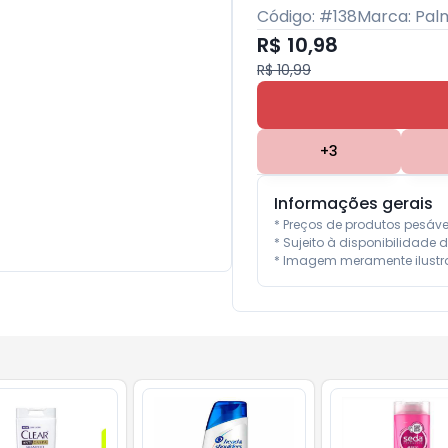
Código: #
138
Marca:
Pal
R$ 10,98
R$ 10,99
+
3
Informações gerais
* Preços de produtos pesáv
* Sujeito à disponibilidade d
* Imagem meramente ilustra