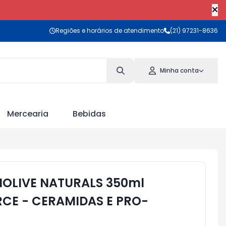
Regiões e horários de atendimento
(21) 97231-8636
Minha conta
Mercearia
Bebidas
OLIVE NATURALS 350ml
CE - CERAMIDAS E PRO-