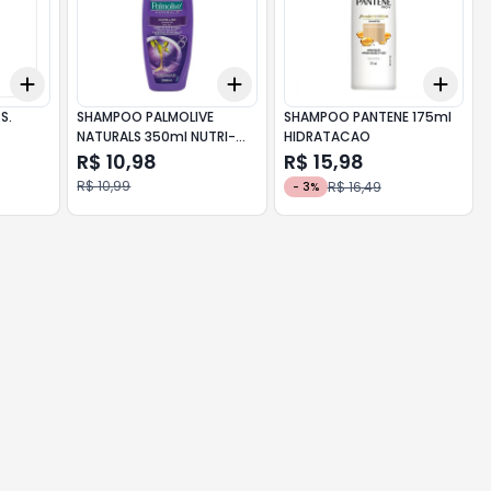
Add
Add
Add
+
3
+
5
+
10
+
3
+
5
+
10
+
3
S.
SHAMPOO PALMOLIVE
SHAMPOO PANTENE 175ml
NATURALS 350ml NUTRI-
HIDRATACAO
LISS - HIDROPROTEINA DE
R$ 10,98
R$ 15,98
TRIGO
R$ 10,99
R$ 16,49
-
3
%