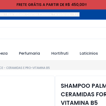
FRETE GRÁTIS A PARTIR DE R$ 450,00!!
lis
-
Rua Wilhelm Cristian Klemme
,
Teresópolis
-
RJ
peza
Perfumaria
Hortifruti
Laticinios
E - CERAMIDAS E PRO-VITAMINA B5
SHAMPOO PALM
CERAMIDAS FOR
VITAMINA B5