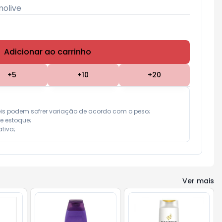
molive
Adicionar ao carrinho
Subtotal:
R$ 0,00
+
5
+
10
+
20
eis podem sofrer variação de acordo com o peso;

e estoque;

tiva;
Ver mais