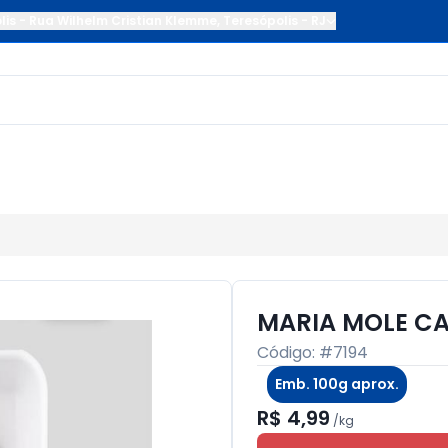
lis
-
Rua Wilhelm Cristian Klemme
,
Teresópolis
-
RJ
MARIA MOLE CA
Código: #
7194
Emb. 100g aprox.
R$ 4,99
/
kg