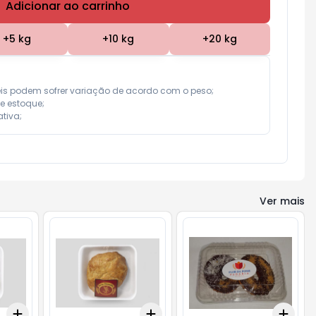
Adicionar ao carrinho
Subtotal:
R$ 0,00
+
5
kg
+
10
kg
+
20
kg
eis podem sofrer variação de acordo com o peso;

e estoque;

tiva;
Ver mais
Add
Add
Add
+
3
kg
+
5
kg
+
3
kg
+
5
kg
+
3