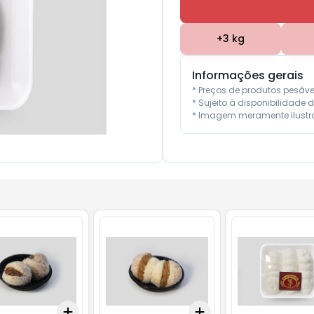
+
3
kg
Informações gerais
* Preços de produtos pesáv
* Sujeito à disponibilidade d
* Imagem meramente ilustra
Add
Add
kg
+
3
kg
+
5
kg
+
3
kg
+
5
kg