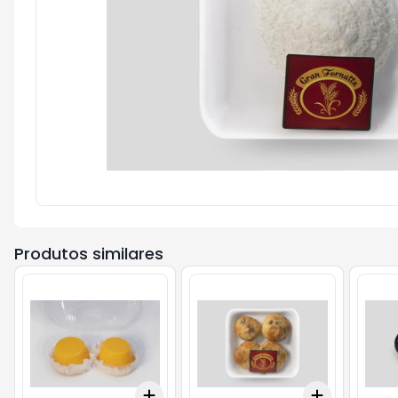
Produtos similares
Add
Add
+
3
+
5
+
10
+
3
kg
+
5