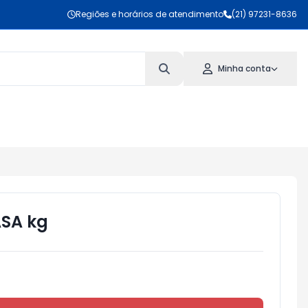
Regiões e horários de atendimento
(21) 97231-8636
Minha conta
SA kg