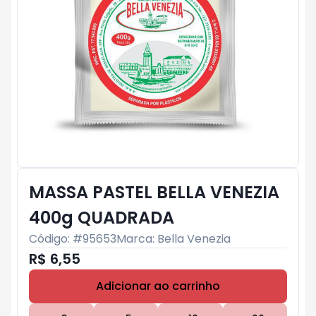
MASSA PASTEL BELLA VENEZIA
400g QUADRADA
Código: #
95653
Marca:
Bella Venezia
R$ 6,55
Adicionar ao carrinho
Subtotal:
R$ 0