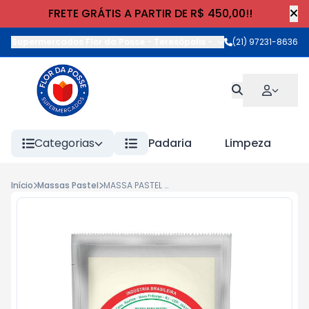
FRETE GRÁTIS A PARTIR DE R$ 450,00!!
Supermercados Flor da Posse - Teresópolis
-
Rua Wilhelm Cristia
(21) 97231-8636
Categorias
Padaria
Limpeza
Início
Massas Pastel
MASSA PASTEL BELLA VENEZIA 400g QUADRADA