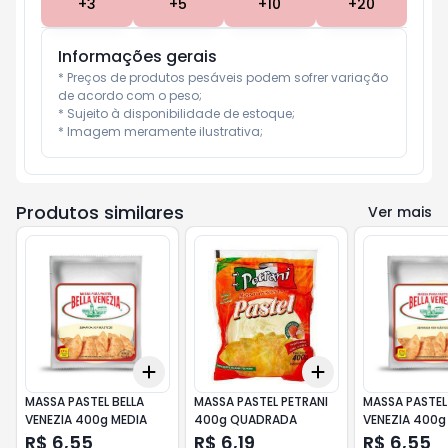
+
3
+
5
+
10
+
20
Informações gerais
* Preços de produtos pesáveis podem sofrer variação 
de acordo com o peso;

* Sujeito à disponibilidade de estoque;

* Imagem meramente ilustrativa;
Produtos similares
Ver mais
Add
Add
+
3
+
5
+
10
+
3
+
5
+
10
MASSA PASTEL BELLA
MASSA PASTEL PETRANI
MASSA PASTEL
VENEZIA 400g MEDIA
400g QUADRADA
VENEZIA 400g
R$ 6,55
R$ 6,19
R$ 6,55