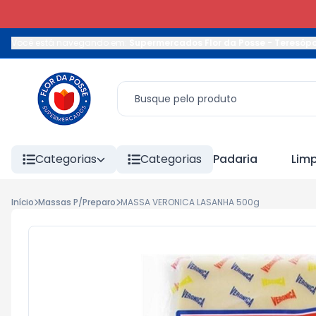
Você está navegando em:
Supermercados Flor da Posse - Teresópo
Categorias
Categorias
Padaria
Lim
Início
Massas P/Preparo
MASSA VERONICA LASANHA 500g