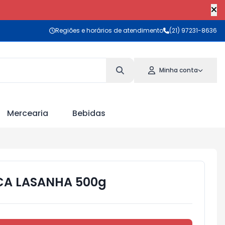
Regiões e horários de atendimento
(21) 97231-8636
Minha conta
Mercearia
Bebidas
CA LASANHA 500g