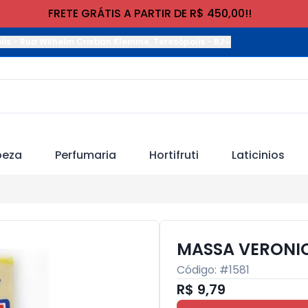
FRETE GRÁTIS A PARTIR DE R$ 450,00!!
lis
-
Rua Wilhelm Cristian Klemme
,
Teresópolis
-
RJ
peza
Perfumaria
Hortifruti
Laticinios
MASSA VERONI
Código: #
1581
R$ 9,79