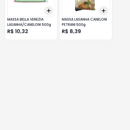
Add
Add
+
3
+
5
+
10
+
3
+
5
+
MASSA BELLA VENEZIA
MASSA LASANHA CANELONI
LASANHA/CANELONI 500g
PETRANI 500g
R$ 10,32
R$ 8,39