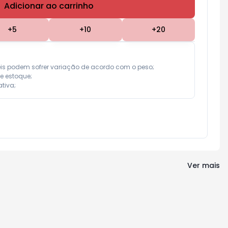
Adicionar ao carrinho
Subtotal:
R$ 0,00
+
5
+
10
+
20
eis podem sofrer variação de acordo com o peso;

e estoque;

tiva;
Ver mais