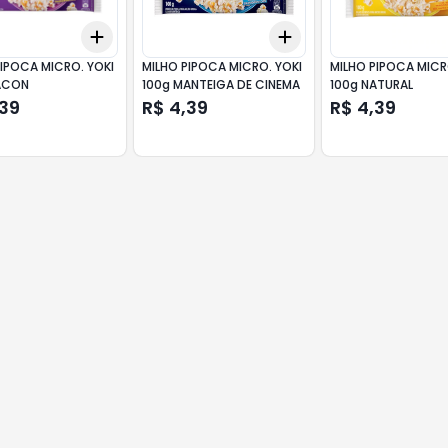
Add
Add
10
+
3
+
5
+
10
+
3
+
5
+
10
PIPOCA MICRO. YOKI
MILHO PIPOCA MICRO. YOKI
MILHO PIPOCA MICR
ACON
100g MANTEIGA DE CINEMA
100g NATURAL
,39
R$ 4,39
R$ 4,39