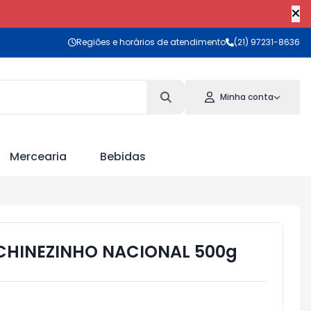
Regiões e horários de atendimento
(21) 97231-8636
Minha conta
Mercearia
Bebidas
CHINEZINHO NACIONAL 500g