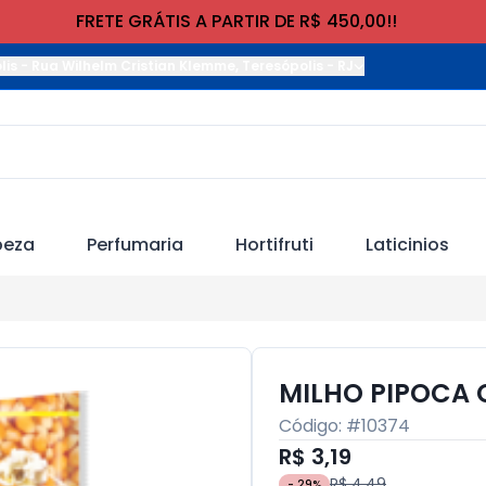
FRETE GRÁTIS A PARTIR DE R$ 450,00!!
lis
-
Rua Wilhelm Cristian Klemme
,
Teresópolis
-
RJ
peza
Perfumaria
Hortifruti
Laticinios
MILHO PIPOCA 
Código: #
10374
R$ 3,19
R$ 4,49
-
29
%