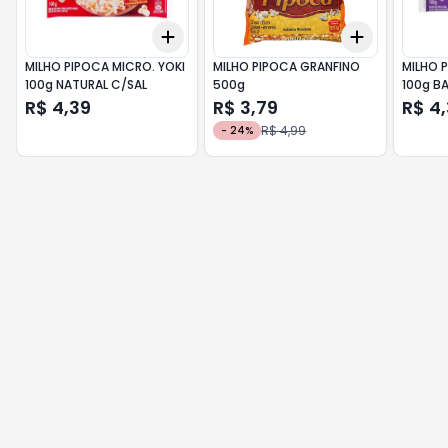
Add
Add
+
3
+
5
+
10
+
3
+
5
+
MILHO PIPOCA MICRO. YOKI
MILHO PIPOCA GRANFINO
MILHO 
100g NATURAL C/SAL
500g
100g B
R$ 4,39
R$ 3,79
R$ 4
R$ 4,99
-
24
%