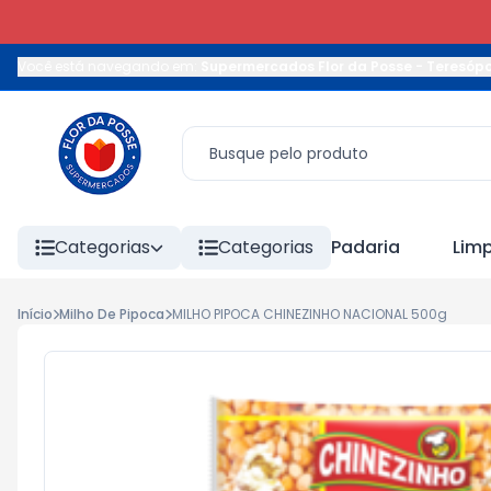
Você está navegando em:
Supermercados Flor da Posse - Teresópo
Categorias
Categorias
Padaria
Lim
Início
Milho De Pipoca
MILHO PIPOCA CHINEZINHO NACIONAL 500g