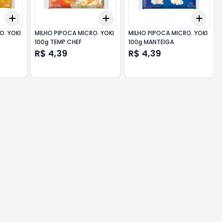
Add
Add
Add
+
3
+
5
+
10
+
3
+
5
+
10
+
3
O. YOKI
MILHO PIPOCA MICRO. YOKI
MILHO PIPOCA MICRO. YOKI
100g TEMP.CHEF
100g MANTEIGA
R$ 4,39
R$ 4,39