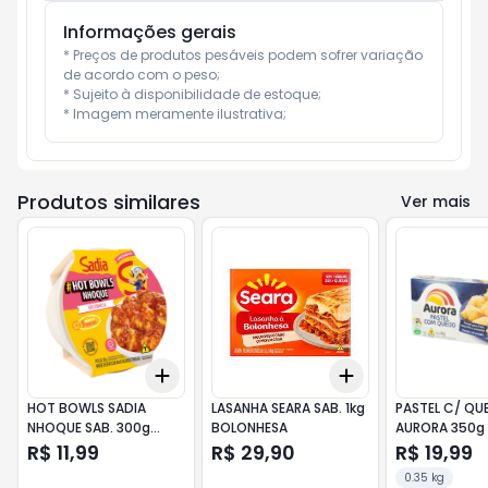
Informações gerais
* Preços de produtos pesáveis podem sofrer variação 
de acordo com o peso;

* Sujeito à disponibilidade de estoque;

* Imagem meramente ilustrativa;
Produtos similares
Ver mais
Add
Add
+
3
+
5
+
10
+
3
+
5
+
10
HOT BOWLS SADIA
LASANHA SEARA SAB. 1kg
PASTEL C/ QU
NHOQUE SAB. 300g
BOLONHESA
AURORA 350g
BOLONHESA
R$ 11,99
R$ 29,90
R$ 19,99
0.35 kg