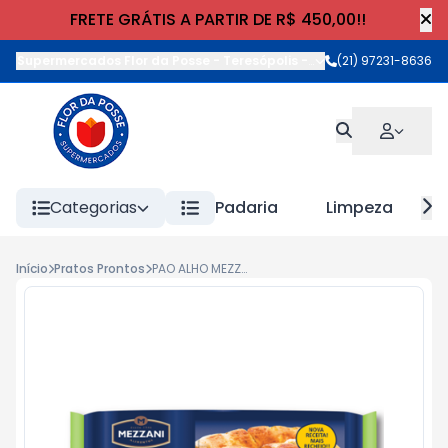
FRETE GRÁTIS A PARTIR DE R$ 450,00!!
Supermercados Flor da Posse - Teresópolis
-
Rua Wilhelm Cristia
(21) 97231-8636
Categorias
Padaria
Limpeza
Início
Pratos Prontos
PAO ALHO MEZZANI 310g