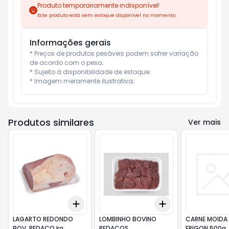
Produto temporariamente indisponível!
Este produto está sem estoque disponível no momento.
Informações gerais
* Preços de produtos pesáveis podem sofrer variação 
de acordo com o peso;

* Sujeito à disponibilidade de estoque;

* Imagem meramente ilustrativa;
Produtos similares
Ver mais
Add
Add
+
3
+
5
+
10
+
3
kg
+
5
kg
LAGARTO REDONDO
LOMBINHO BOVINO
CARNE MOIDA
BOV. PEDAÇO kg
PEDAÇOS
FRIGON 500g