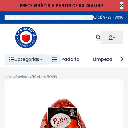
FRETE GRÁTIS A PARTIR DE R$ 450,00!!
Supermercados Flor da Posse - Teresópolis
-
Rua Wilhelm Cristia
(21) 97231-8636
Categorias
Padaria
Limpeza
Início
Bovinos
PICANHA BOVINA CONGELADA BASSI