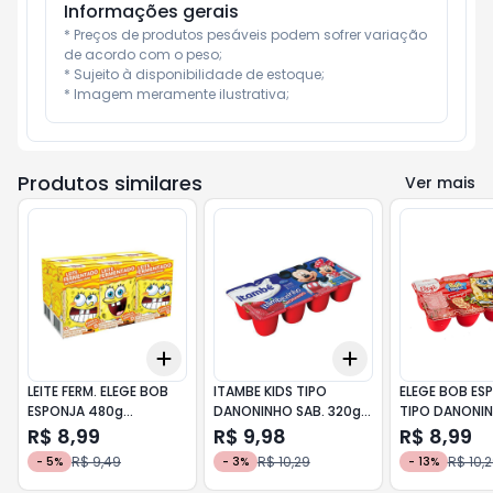
Informações gerais
* Preços de produtos pesáveis podem sofrer variação 
de acordo com o peso;

* Sujeito à disponibilidade de estoque;

* Imagem meramente ilustrativa;
Produtos similares
Ver mais
Add
Add
+
3
+
5
+
10
+
3
+
5
+
10
LEITE FERM. ELEGE BOB
ITAMBE KIDS TIPO
ELEGE BOB ES
ESPONJA 480g
DANONINHO SAB. 320g
TIPO DANONI
TRADICIONAL
MORANGO
MORANGO
R$ 8,99
R$ 9,98
R$ 8,99
R$ 9,49
R$ 10,29
R$ 10,
-
5
%
-
3
%
-
13
%