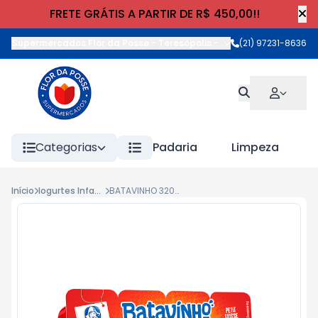
FRETE GRÁTIS A PARTIR DE R$ 450,00!!
Supermercados Flor da Posse - Teresópolis
-
Rua Wilhelm Cristia
(21) 97231-8636
Categorias
Padaria
Limpeza
Início
Iogurtes Infantis
BATAVINHO 320g MORANGO