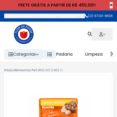
FRETE GRÁTIS A PARTIR DE R$ 450,00!!
Supermercados Flor da Posse - Teresópolis
-
Rua Wilhelm Cristia
(21) 97231-8636
Categorias
Padaria
Limpeza
Início
Alimentos Pet
RACAO CAES CHAMP SAB SACHE 85g FILHOTE FRANGO