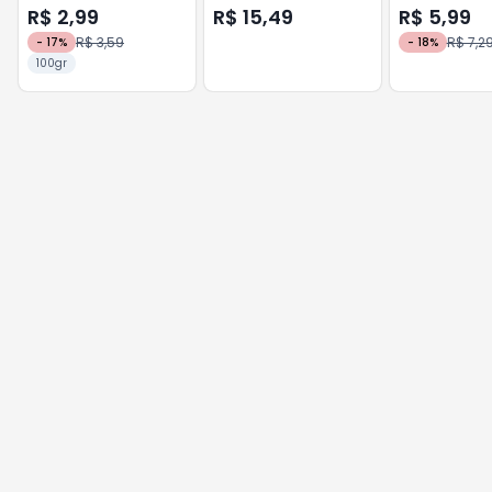
FRANGO
ADULTO
R$ 2,99
R$ 15,49
R$ 5,99
R$ 3,59
R$ 7,2
-
17
%
-
18
%
100gr