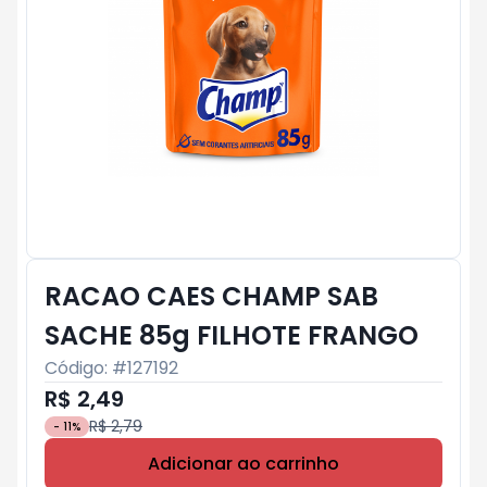
RACAO CAES CHAMP SAB
SACHE 85g FILHOTE FRANGO
Código: #
127192
R$ 2,49
R$ 2,79
-
11
%
Adicionar ao carrinho
Subtotal:
R$ 0