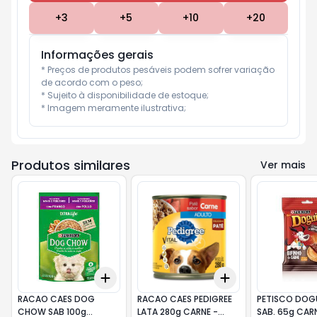
+
3
+
5
+
10
+
20
Informações gerais
* Preços de produtos pesáveis podem sofrer variação 
de acordo com o peso;

* Sujeito à disponibilidade de estoque;

* Imagem meramente ilustrativa;
Produtos similares
Ver mais
Add
Add
+
3
+
5
+
10
+
3
+
5
+
10
RACAO CAES DOG
RACAO CAES PEDIGREE
PETISCO DOG
CHOW SAB 100g
LATA 280g CARNE -
SAB. 65g CAR