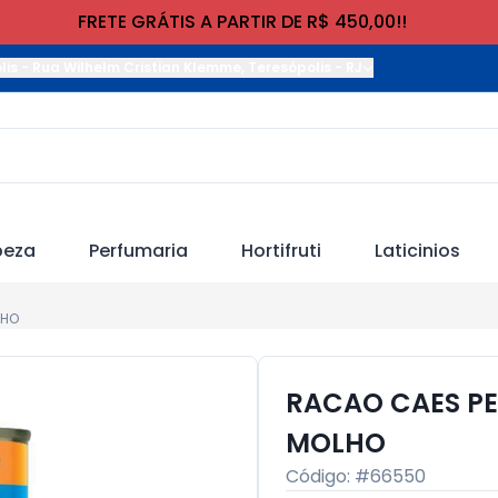
FRETE GRÁTIS A PARTIR DE R$ 450,00!!
lis
-
Rua Wilhelm Cristian Klemme
,
Teresópolis
-
RJ
peza
Perfumaria
Hortifruti
Laticinios
LHO
RACAO CAES PE
MOLHO
Código: #
66550