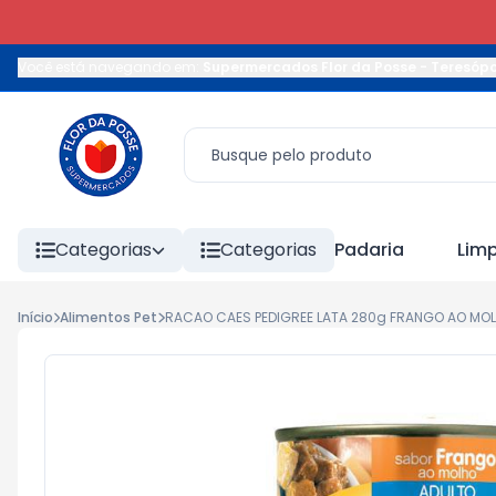
Você está navegando em:
Supermercados Flor da Posse - Teresópo
Categorias
Categorias
Padaria
Lim
Início
Alimentos Pet
RACAO CAES PEDIGREE LATA 280g FRANGO AO MO