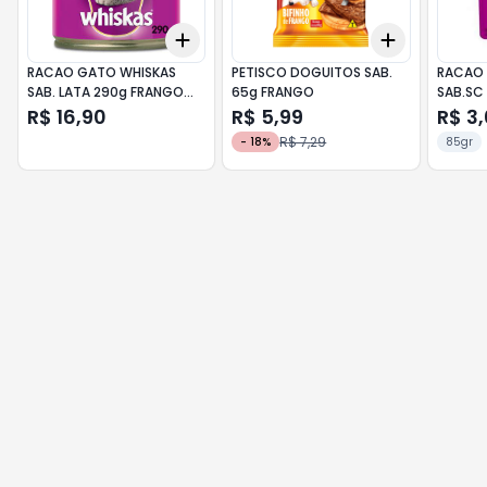
Add
Add
+
3
+
5
+
10
+
3
+
5
+
RACAO GATO WHISKAS
PETISCO DOGUITOS SAB.
RACAO 
SAB. LATA 290g FRANGO
65g FRANGO
SAB.SC
PATE
FILHOTE
R$ 16,90
R$ 5,99
R$ 3
R$ 7,29
-
18
%
85gr