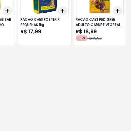
Add
Add
Add
+
3
+
5
+
10
+
3
+
5
+
10
+
3
IS SAB
RACAO CAES FOSTER R
RACAO CAES PEDIGREE
HO
PEQUENAS 1kg
ADULTO CARNE E VEGETAIS
900g
R$ 17,99
R$ 18,99
R$ 19,90
-
5
%