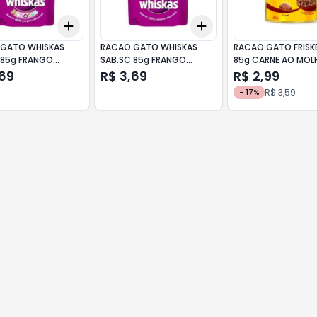
Add
Add
10
+
3
+
5
+
10
+
3
+
5
+
10
GATO WHISKAS
RACAO GATO WHISKAS
RACAO GATO FRISKE
 85g FRANGO
SAB.SC 85g FRANGO
85g CARNE AO MOL
ADULTO
,69
R$ 3,69
R$ 2,99
R$ 3,59
-
17
%