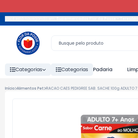
Você está navegando em:
Supermercados Flor da Posse - Teresópo
Categorias
Categorias
Padaria
Lim
Início
Alimentos Pet
RACAO CAES PEDIGREE SAB. SACHE 100g ADULTO 7