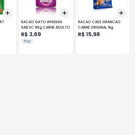
Add
Add
Add
+
3
+
5
+
10
+
3
+
5
+
10
+
3
AT
RACAO GATO WHISKAS
RACAO CAES GRANCAO
SAB.SC 85g CARNE ADULTO
CARNE ORIGINAL 1kg
R$ 3,69
R$ 15,98
85gr