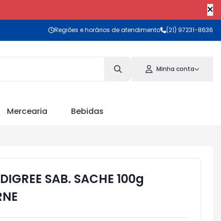
Regiões e horários de atendimento
(21) 97231-8636
Minha conta
Mercearia
Bebidas
DIGREE SAB. SACHE 100g
RNE