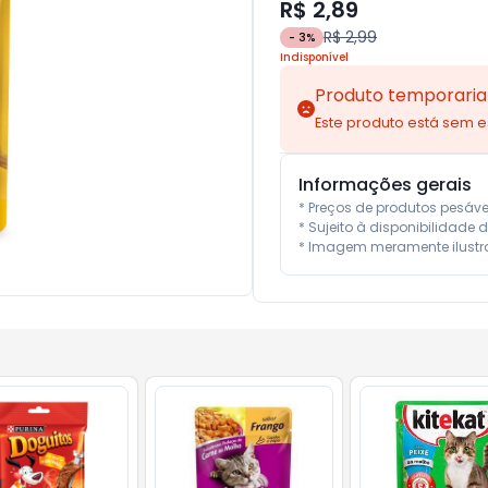
R$ 2,89
R$ 2,99
-
3
%
Indisponível
Produto temporaria
Este produto está sem 
Informações gerais
* Preços de produtos pesáv
* Sujeito à disponibilidade d
* Imagem meramente ilustra