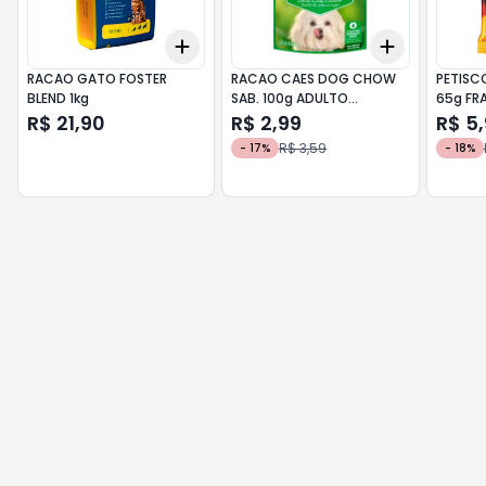
Add
Add
+
3
+
5
+
10
+
3
+
5
+
RACAO GATO FOSTER
RACAO CAES DOG CHOW
PETISC
BLEND 1kg
SAB. 100g ADULTO
65g FR
PEQ.FRANGO
R$ 21,90
R$ 2,99
R$ 5
R$ 3,59
-
17
%
-
18
%