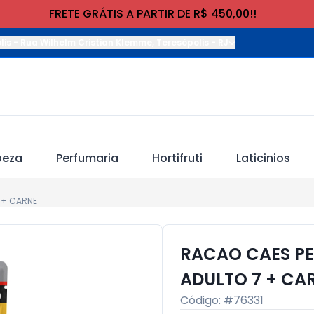
FRETE GRÁTIS A PARTIR DE R$ 450,00!!
lis
-
Rua Wilhelm Cristian Klemme
,
Teresópolis
-
RJ
peza
Perfumaria
Hortifruti
Laticinios
 + CARNE
RACAO CAES PE
ADULTO 7 + CA
Código: #
76331