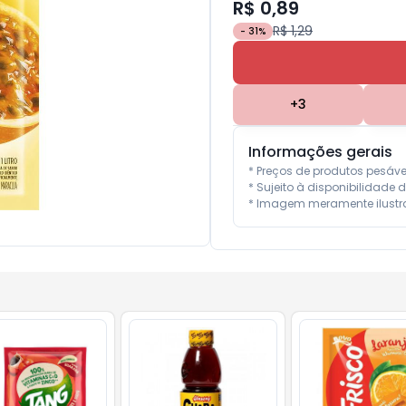
R$ 0,89
R$ 1,29
-
31
%
+
3
Informações gerais
* Preços de produtos pesáv
* Sujeito à disponibilidade d
* Imagem meramente ilustra