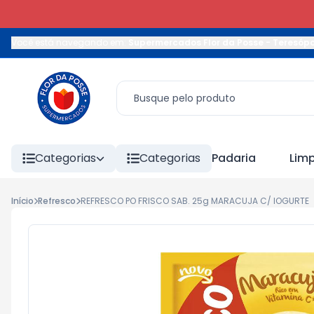
Você está navegando em:
Supermercados Flor da Posse - Teresópo
Categorias
Categorias
Padaria
Lim
Início
Refresco
REFRESCO PO FRISCO SAB. 25g MARACUJA C/ IOGURTE