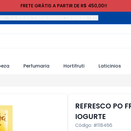
FRETE GRÁTIS A PARTIR DE R$ 450,00!!
lis
-
Rua Wilhelm Cristian Klemme
,
Teresópolis
-
RJ
peza
Perfumaria
Hortifruti
Laticinios
REFRESCO PO F
IOGURTE
Código: #
118466