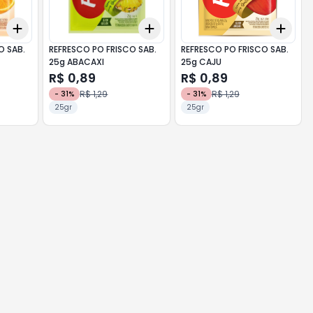
Add
Add
Add
+
3
+
5
+
10
+
3
+
5
+
10
+
3
O SAB.
REFRESCO PO FRISCO SAB.
REFRESCO PO FRISCO SAB.
25g ABACAXI
25g CAJU
R$ 0,89
R$ 0,89
R$ 1,29
R$ 1,29
-
31
%
-
31
%
25gr
25gr