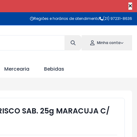
Regiões e horários de atendimento
(21) 97231-8636
Minha conta
Mercearia
Bebidas
RISCO SAB. 25g MARACUJA C/