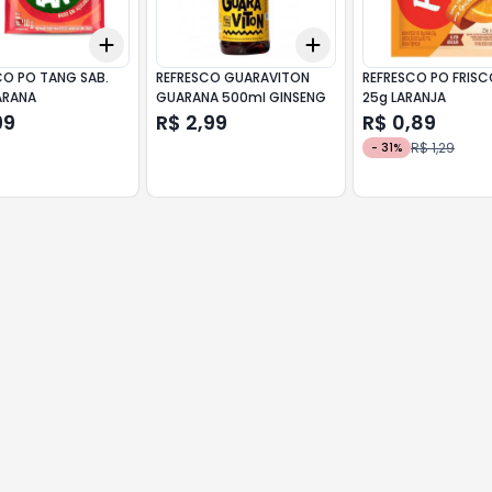
Add
Add
10
+
3
+
5
+
10
+
3
+
5
+
10
CO PO TANG SAB.
REFRESCO GUARAVITON
REFRESCO PO FRISC
ARANA
GUARANA 500ml GINSENG
25g LARANJA
99
R$ 2,99
R$ 0,89
R$ 1,29
-
31
%