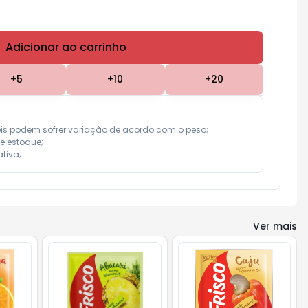
Adicionar ao carrinho
Subtotal:
R$ 0,00
+
5
+
10
+
20
eis podem sofrer variação de acordo com o peso;

e estoque;

tiva;
Ver mais