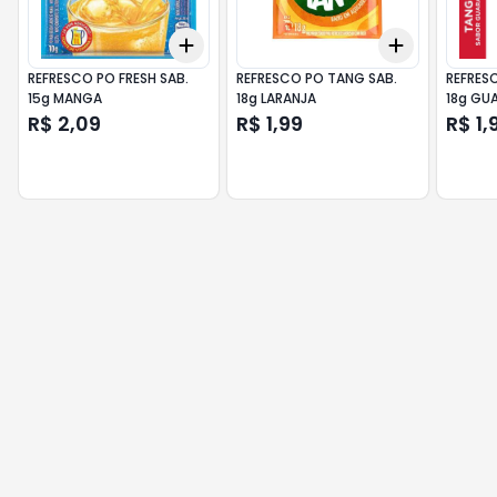
Add
Add
+
3
+
5
+
10
+
3
+
5
+
REFRESCO PO FRESH SAB.
REFRESCO PO TANG SAB.
REFRES
15g MANGA
18g LARANJA
18g GU
R$ 2,09
R$ 1,99
R$ 1,