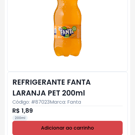
REFRIGERANTE FANTA
LARANJA PET 200ml
Código: #
87023
Marca:
Fanta
R$ 1,89
200ml
Adicionar ao carrinho
Subtotal:
R$ 0