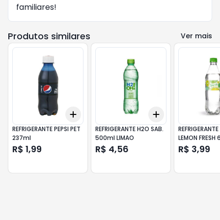
familiares!
Produtos similares
Ver mais
Add
Add
+
3
+
5
+
10
+
3
+
5
+
10
REFRIGERANTE PEPSI PET
REFRIGERANTE H2O SAB.
REFRIGERANTE 
237ml
500ml LIMAO
LEMON FRESH 
R$ 1,99
R$ 4,56
R$ 3,99