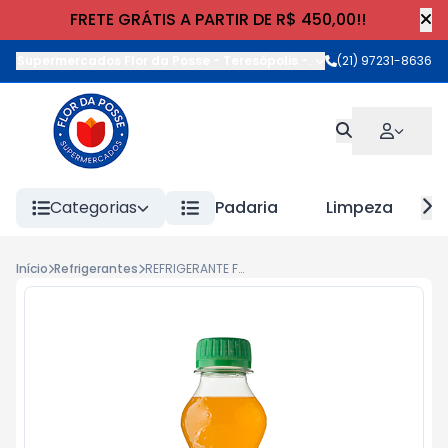
FRETE GRÁTIS A PARTIR DE R$ 450,00!!
Supermercados Flor da Posse - Teresópolis
-
Rua Wilhelm Cristia
(21) 97231-8636
Categorias
Padaria
Limpeza
Início
Refrigerantes
REFRIGERANTE FANTA LARANJA PET 200ml