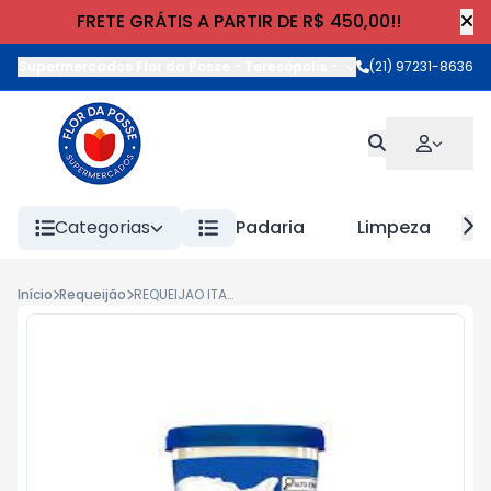
FRETE GRÁTIS A PARTIR DE R$ 450,00!!
Supermercados Flor da Posse - Teresópolis
-
Rua Wilhelm Cristia
(21) 97231-8636
Categorias
Padaria
Limpeza
Início
Requeijão
REQUEIJAO ITAMBE TRAD 200g