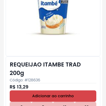
REQUEIJAO ITAMBE TRAD
200g
Código: #
128636
R$ 13,29
Adicionar ao carrinho
Subtotal:
R$ 0