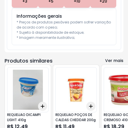
+
3
+
5
+
10
+
20
Informações gerais
* Preços de produtos pesáveis podem sofrer variação 
de acordo com o peso;

* Sujeito à disponibilidade de estoque;

* Imagem meramente ilustrativa;
Produtos similares
Ver mais
Add
Add
+
3
+
5
+
10
+
3
+
5
+
10
REQUEIJAO DICAMPI
REQUEIJAO POÇOS DE
REQUEIJAO G
LIGHT 410g
CALDAS CHEDDAR 200g
CREMOSO 410
R$ 12,49
R$ 11,49
R$ 18,29