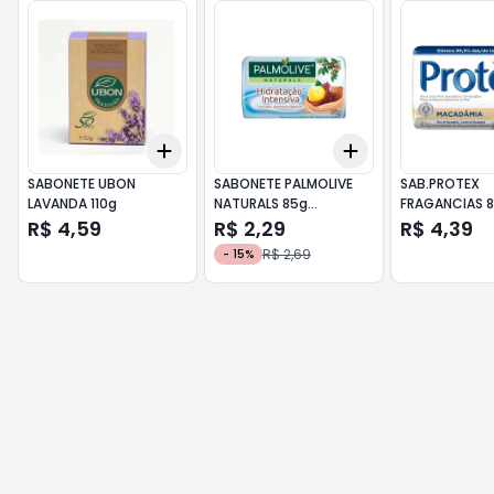
Add
Add
+
3
+
5
+
10
+
3
+
5
+
10
SABONETE UBON
SABONETE PALMOLIVE
SAB.PROTEX
LAVANDA 110g
NATURALS 85g
FRAGANCIAS 
HIDRATACAO INTENSIVA
MACADAMIA
R$ 4,59
R$ 2,29
R$ 4,39
R$ 2,69
-
15
%