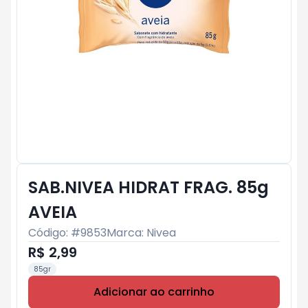
SAB.NIVEA HIDRAT FRAG. 85g
AVEIA
Código: #
9853
Marca:
Nivea
R$ 2,99
85gr
Adicionar ao carrinho
Subtotal:
R$ 0