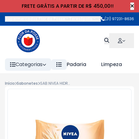
FRETE GRÁTIS A PARTIR DE R$ 450,00!!
Supermercados Flor da Posse - Teresópolis
-
Rua Wilhelm Cristia
(21) 97231-8636
Categorias
Padaria
Limpeza
Início
Sabonetes
SAB.NIVEA HIDRAT FRAG. 85g AVEIA