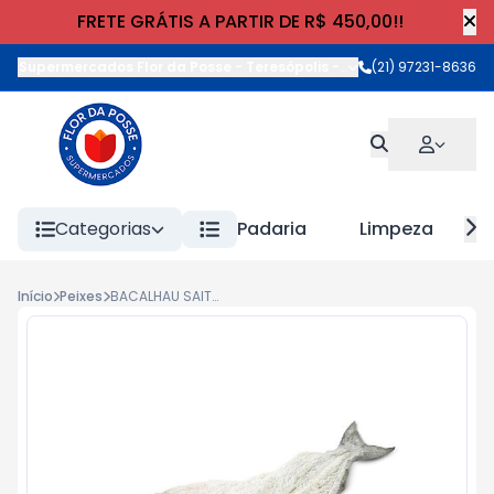
FRETE GRÁTIS A PARTIR DE R$ 450,00!!
Supermercados Flor da Posse - Teresópolis
-
Rua Wilhelm Cristia
(21) 97231-8636
Categorias
Padaria
Limpeza
Início
Peixes
BACALHAU SAITHE 07/09