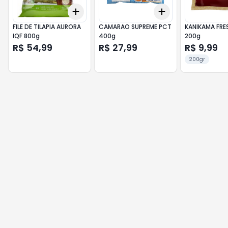
Add
Add
+
3
+
5
+
10
+
3
+
5
+
10
FILE DE TILAPIA AURORA
CAMARAO SUPREME PCT
KANIKAMA FR
IQF 800g
400g
200g
R$ 54,99
R$ 27,99
R$ 9,99
200gr