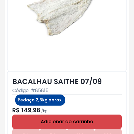
BACALHAU SAITHE 07/09
Código: #
85815
Pedaço 2,5kg aprox.
R$ 149,98
/
kg
Adicionar ao carrinho
Subtotal:
R$ 0