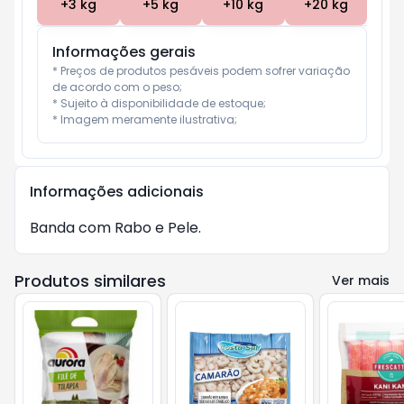
+
3
kg
+
5
kg
+
10
kg
+
20
kg
Informações gerais
* Preços de produtos pesáveis podem sofrer variação 
de acordo com o peso;

* Sujeito à disponibilidade de estoque;

* Imagem meramente ilustrativa;
Informações adicionais
Banda com Rabo e Pele.
Produtos similares
Ver mais