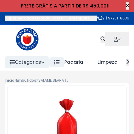
FRETE GRÁTIS A PARTIR DE R$ 450,00!!
Supermercados Flor da Posse - Teresópolis
-
Rua Wilhelm Cristia
(21) 97231-8636
Categorias
Padaria
Limpeza
Início
Embutidos
SALAME SEARA ITALIANO kg