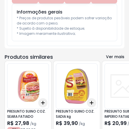
Informações gerais
* Preços de produtos pesáveis podem sofrer variação 
de acordo com o peso;

* Sujeito à disponibilidade de estoque;

* Imagem meramente ilustrativa;
Produtos similares
Ver mais
Add
Add
+
3
kg
+
5
kg
+
3
kg
+
5
kg
PRESUNTO SUINO COZ.
PRESUNTO SUINO COZ.
PRESUNTO SUI
SEARA FATIADO
SADIA kg
IMPERIO FATI
R$ 27,98
R$ 39,90
R$ 20,99
/
kg
/
kg