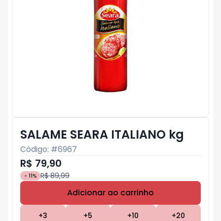
SALAME SEARA ITALIANO kg
Código: #
6967
R$ 79,90
R$ 89,99
-
11
%
Adicionar ao carrinho
Subtotal:
R$ 0
+
3
+
5
+
10
+
20