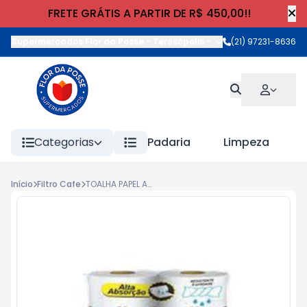
FRETE GRÁTIS A PARTIR DE R$ 450,00!!
Supermercados Flor da Posse - Teresópolis
-
Rua Wilhelm Cristia
(21) 97231-8636
Categorias
Padaria
Limpeza
Início
Filtro Cafe
TOALHA PAPEL ABSOLUTO 120 FOLHAS 2un