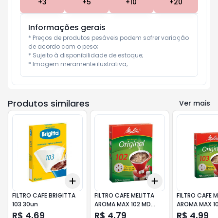
+
3
+
5
+
10
+
20
Informações gerais
* Preços de produtos pesáveis podem sofrer variação 
de acordo com o peso;

* Sujeito à disponibilidade de estoque;

* Imagem meramente ilustrativa;
Produtos similares
Ver mais
Add
Add
+
3
+
5
+
10
+
3
+
5
+
10
FILTRO CAFE BRIGITTA
FILTRO CAFE MELITTA
FILTRO CAFE M
103 30un
AROMA MAX 102 MD
AROMA MAX 1
30un
30un
R$ 4,69
R$ 4,79
R$ 4,99