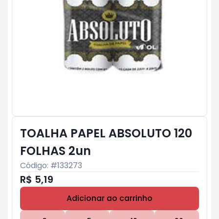
TOALHA PAPEL ABSOLUTO 120
FOLHAS 2un
Código: #
133273
R$ 5,19
Adicionar ao carrinho
Subtotal:
R$ 0