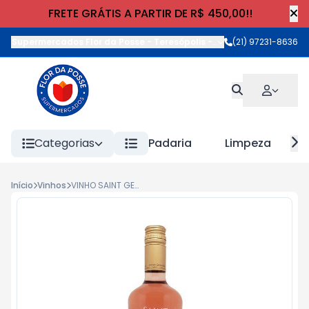
FRETE GRÁTIS A PARTIR DE R$ 450,00!!
Supermercados Flor da Posse - Teresópolis
-
Rua Wilhelm Cristia
(21) 97231-8636
Categorias
Padaria
Limpeza
Início
Vinhos
VINHO SAINT GERMAIN FRISANTE ROSE SUAVE 750ml