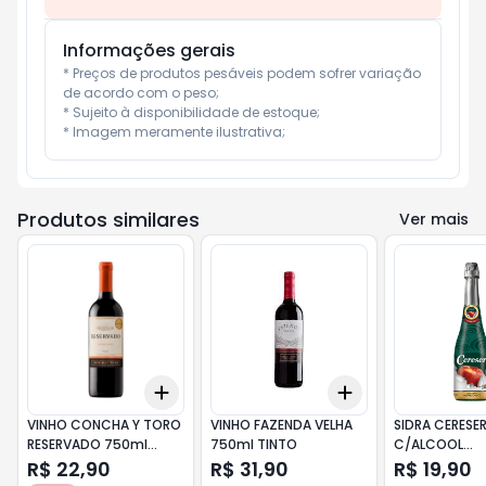
Informações gerais
* Preços de produtos pesáveis podem sofrer variação 
de acordo com o peso;

* Sujeito à disponibilidade de estoque;

* Imagem meramente ilustrativa;
Produtos similares
Ver mais
Add
Add
+
3
+
5
+
10
+
3
+
5
+
10
VINHO CONCHA Y TORO
VINHO FAZENDA VELHA
SIDRA CERESE
RESERVADO 750ml
750ml TINTO
C/ALCOOL
TINTO CARMENERE
TRADICIONAL
R$ 22,90
R$ 31,90
R$ 19,90