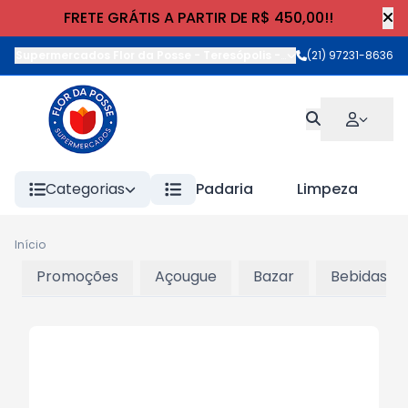
FRETE GRÁTIS A PARTIR DE R$ 450,00!!
Supermercados Flor da Posse - Teresópolis
-
Rua Wilhelm Cristia
(21) 97231-8636
Categorias
Padaria
Limpeza
Início
Promoções
Açougue
Bazar
Bebidas