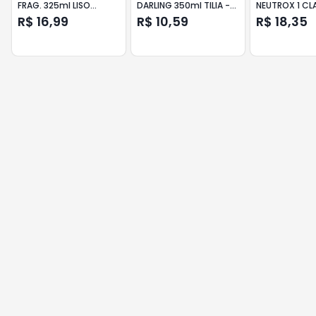
FRAG. 325ml LISO
DARLING 350ml TILIA -
NEUTROX 1 CL
PERFEITO
BELEZA E RESTAURACAO
500ml CABEL
R$ 16,99
R$ 10,59
R$ 18,35
NORMAIS