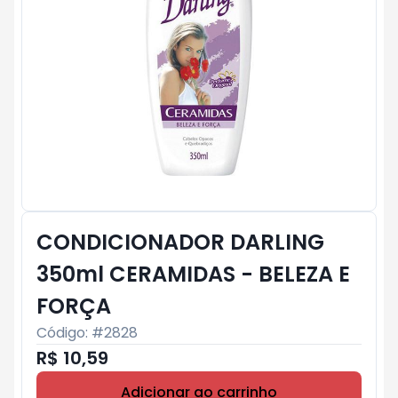
CONDICIONADOR DARLING
350ml CERAMIDAS - BELEZA E
FORÇA
Código: #
2828
R$ 10,59
Adicionar ao carrinho
Subtotal:
R$ 0