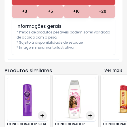
+
3
+
5
+
10
+
20
Informações gerais
* Preços de produtos pesáveis podem sofrer variação 
de acordo com o peso;

* Sujeito à disponibilidade de estoque;

* Imagem meramente ilustrativa;
Produtos similares
Ver mais
Add
Add
+
3
+
5
+
10
+
3
+
5
+
10
CONDICIONADOR SEDA
CONDICIONADOR
CONDICIONA