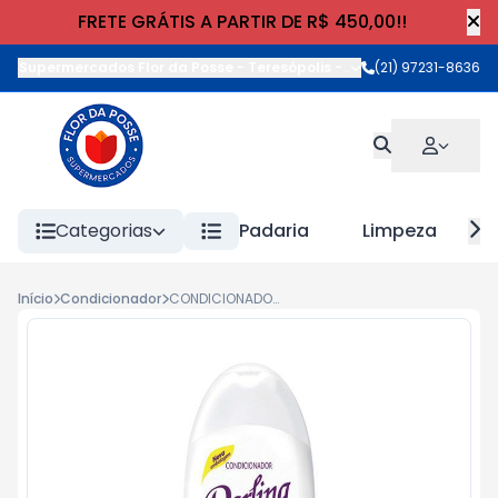
FRETE GRÁTIS A PARTIR DE R$ 450,00!!
Supermercados Flor da Posse - Teresópolis
-
Rua Wilhelm Cristia
(21) 97231-8636
Categorias
Padaria
Limpeza
Início
Condicionador
CONDICIONADOR DARLING 350ml CERAMIDAS - BELEZA E FORÇA