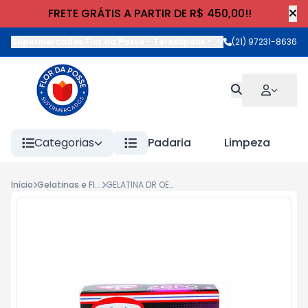
FRETE GRÁTIS A PARTIR DE R$ 450,00!!
Supermercados Flor da Posse - Teresópolis
-
Rua Wilhelm Cristia
(21) 97231-8636
Categorias
Padaria
Limpeza
Início
Gelatinas e Flans
GELATINA DR OETKER ZERO SAB 12g UVA