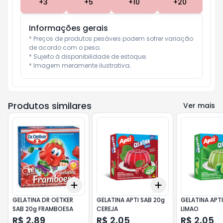
+
3
+
5
+
10
+
20
Informações gerais
* Preços de produtos pesáveis podem sofrer variação 
de acordo com o peso;

* Sujeito à disponibilidade de estoque;

* Imagem meramente ilustrativa;
Produtos similares
Ver mais
Add
Add
+
3
+
5
+
10
+
3
+
5
+
10
GELATINA DR OETKER
GELATINA APTI SAB 20g
GELATINA APTI
SAB 20g FRAMBOESA
CEREJA
LIMAO
R$ 2,89
R$ 2,05
R$ 2,05