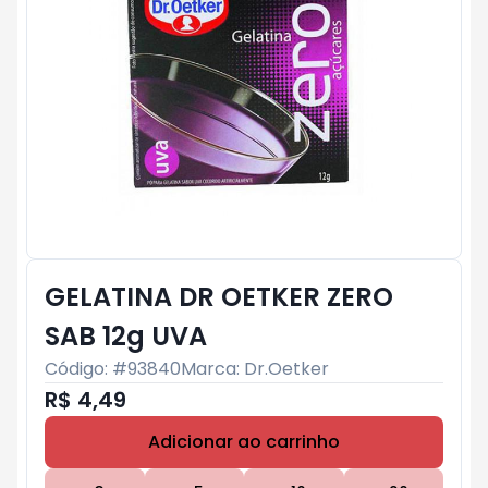
GELATINA DR OETKER ZERO
SAB 12g UVA
Código: #
93840
Marca:
Dr.Oetker
R$ 4,49
Adicionar ao carrinho
Subtotal:
R$ 0