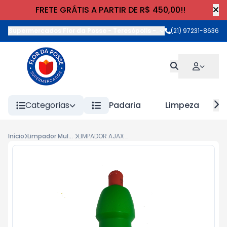
FRETE GRÁTIS A PARTIR DE R$ 450,00!!
Supermercados Flor da Posse - Teresópolis
-
Rua Wilhelm Cristia
(21) 97231-8636
Categorias
Padaria
Limpeza
Início
Limpador Multiuso
LIMPADOR AJAX MULTIUSO FRAG. 500ml EUC.MAÇA VERDE