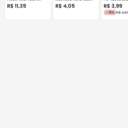
ACAO CLAREADORA
ACAO CLAREADORA
LAVANDA
R$ 11,35
R$ 4,05
R$ 3,99
R$ 4,6
-
15
%