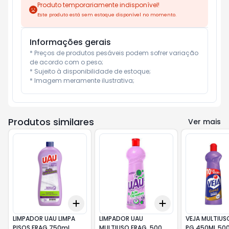
Produto temporariamente indisponível!
Este produto está sem estoque disponível no momento.
Informações gerais
* Preços de produtos pesáveis podem sofrer variação 
de acordo com o peso;

* Sujeito à disponibilidade de estoque;

* Imagem meramente ilustrativa;
Produtos similares
Ver mais
Add
Add
+
3
+
5
+
10
+
3
+
5
+
10
LIMPADOR UAU LIMPA
LIMPADOR UAU
VEJA MULTIUS
PISOS FRAG 750ml
MULTIUSO FRAG. 500ml
PG 450ML 50